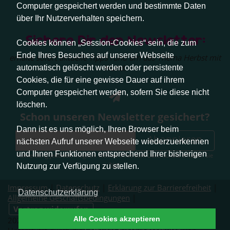
Computer gespeichert werden und bestimmte Daten
über Ihr Nutzerverhalten speichern.
Sichere Dir den Newsletter:
Cookies können „Session-Cookies“ sein, die zum
Ende Ihres Besuches auf unserer Webseite
erhalte sofort aktuelle Tipps rund um das Thema Herbst mit
Hund.
automatisch gelöscht werden oder persistente
Cookies, die für eine gewisse Dauer auf ihrem
Computer gespeichert werden, sofern Sie diese nicht
löschen.
Schon unseren Newsletter gesichert?
Dann ist es uns möglich, Ihren Browser beim
Abonnieren
nächsten Aufruf unserer Webseite wiederzuerkennen
und Ihnen Funktionen entsprechend Ihrer bisherigen
Abmeldung jederzeit möglich. Weitere Infos zum Datenschutz erhalten Sie
hier
.
Nutzung zur Verfügung zu stellen.
Impressum
|
Datenschutz
|
Erklärung zur Barrierefreiheit
|
Datenschutzerklärung
Allgemeine Geschäftsbedingungen
|
Vertrag widerrufen
Alle Cookies akzeptieren
2026 © Pfotenliebe Stuttgart. Alle Rechte vorbehalten.