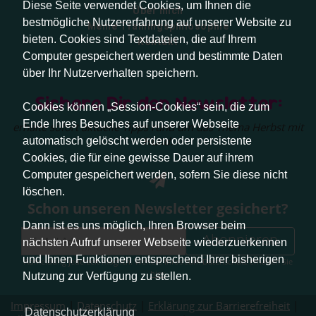
Diese Seite verwendet Cookies, um Ihnen die
Über mich
bestmögliche Nutzererfahrung auf unserer Website zu
Meine Trainingsphilosophie
bieten. Cookies sind Textdateien, die auf Ihrem
Kontakt
Computer gespeichert werden und bestimmte Daten
über Ihr Nutzerverhalten speichern.
Sichere Dir den Newsletter:
Cookies können „Session-Cookies“ sein, die zum
Ende Ihres Besuches auf unserer Webseite
erhalte sofort aktuelle Tipps rund um das Thema Herbst mit
Hund.
automatisch gelöscht werden oder persistente
Cookies, die für eine gewisse Dauer auf ihrem
Computer gespeichert werden, sofern Sie diese nicht
löschen.
Schon unseren Newsletter gesichert?
Dann ist es uns möglich, Ihren Browser beim
Abonnieren
nächsten Aufruf unserer Webseite wiederzuerkennen
und Ihnen Funktionen entsprechend Ihrer bisherigen
Abmeldung jederzeit möglich. Weitere Infos zum Datenschutz erhalten Sie
hier
.
Nutzung zur Verfügung zu stellen.
Impressum
|
Datenschutz
|
Erklärung zur Barrierefreiheit
|
Datenschutzerklärung