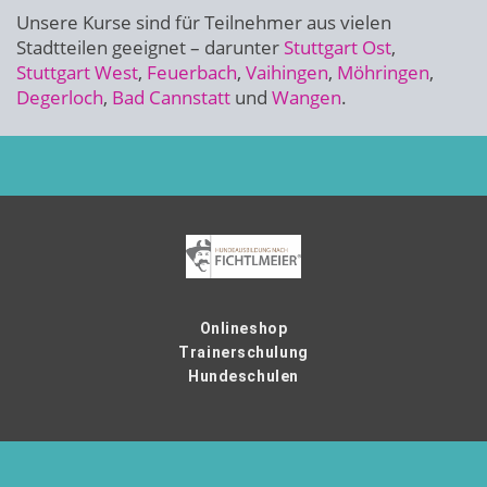
Unsere Kurse sind für Teilnehmer aus vielen
Stadtteilen geeignet – darunter
Stuttgart Ost
,
Stuttgart West
,
Feuerbach
,
Vaihingen
,
Möhringen
,
Degerloch
,
Bad Cannstatt
und
Wangen
.
Onlineshop
Trainerschulung
Hundeschulen