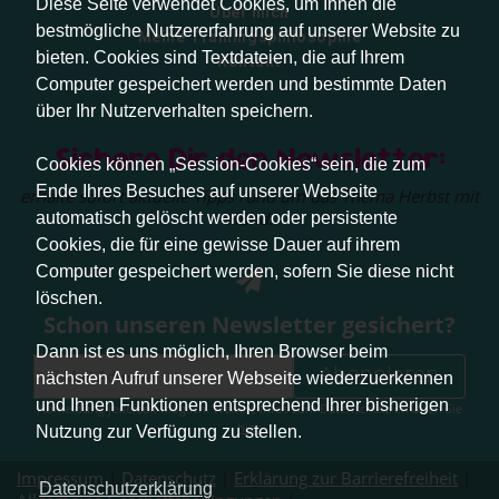
Diese Seite verwendet Cookies, um Ihnen die
Über mich
bestmögliche Nutzererfahrung auf unserer Website zu
Meine Trainingsphilosophie
bieten. Cookies sind Textdateien, die auf Ihrem
Kontakt
Computer gespeichert werden und bestimmte Daten
über Ihr Nutzerverhalten speichern.
Sichere Dir den Newsletter:
Cookies können „Session-Cookies“ sein, die zum
Ende Ihres Besuches auf unserer Webseite
erhalte sofort aktuelle Tipps rund um das Thema Herbst mit
Hund.
automatisch gelöscht werden oder persistente
Cookies, die für eine gewisse Dauer auf ihrem
Computer gespeichert werden, sofern Sie diese nicht
löschen.
Schon unseren Newsletter gesichert?
Dann ist es uns möglich, Ihren Browser beim
Abonnieren
nächsten Aufruf unserer Webseite wiederzuerkennen
und Ihnen Funktionen entsprechend Ihrer bisherigen
Abmeldung jederzeit möglich. Weitere Infos zum Datenschutz erhalten Sie
hier
.
Nutzung zur Verfügung zu stellen.
Impressum
|
Datenschutz
|
Erklärung zur Barrierefreiheit
|
Datenschutzerklärung