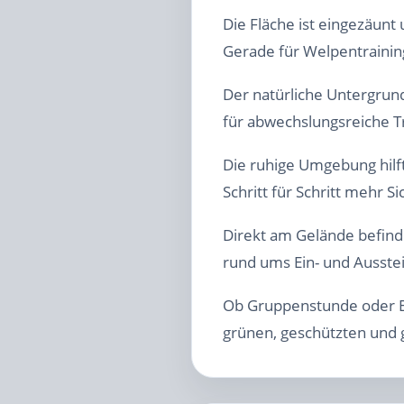
Die Fläche ist eingezäunt
Gerade für Welpentraining,
Der natürliche Untergrun
für abwechslungsreiche T
Die ruhige Umgebung hilf
Schritt für Schritt mehr S
Direkt am Gelände befind
rund ums Ein- und Ausste
Ob Gruppenstunde oder Ei
grünen, geschützten und 