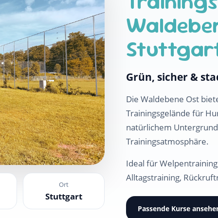
Training
Waldeben
Stuttgar
Grün, sicher & st
Die Waldebene Ost biete
Trainingsgelände für Hun
natürlichem Untergrun
Trainingsatmosphäre.
Ideal für Welpentrainin
Alltagstraining, Rückruft
Ort
Stuttgart
Passende Kurse ansehe