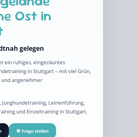
sgelände
e Ost in
t
adtnah gelegen
t ein ruhiges, eingezäuntes
detraining in Stuttgart – mit viel Grün,
d und angenehmer
g, Junghundetraining, Leinenführung,
raining und Einzeltraining in Stuttgart.
n
💬 Frage stellen