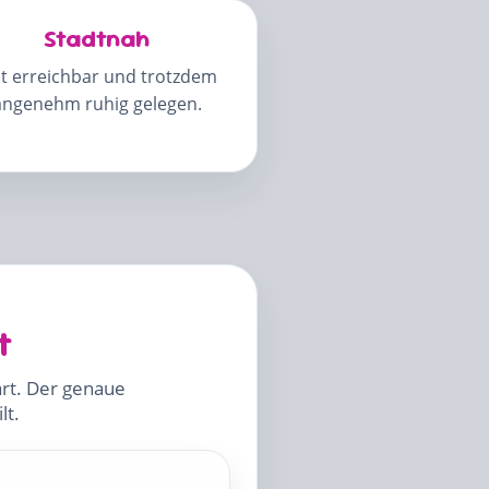
Stadtnah
t erreichbar und trotzdem
angenehm ruhig gelegen.
t
art. Der genaue
lt.