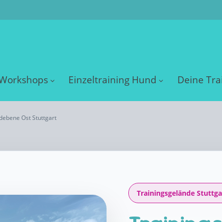
Workshops
Einzeltraining Hund
Deine Tra
debene Ost Stuttgart
Trainingsgelände Stuttga