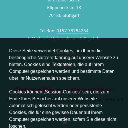
Klippeneckstr. 18
70186 Stuttgart
Telefon:
0157 78784284
E-Mail:
info@pfotenliebe-stuttgart.de
Diese Seite verwendet Cookies, um Ihnen die
Über mich
bestmögliche Nutzererfahrung auf unserer Website zu
Meine Trainingsphilosophie
bieten. Cookies sind Textdateien, die auf Ihrem
Kontakt
Computer gespeichert werden und bestimmte Daten
über Ihr Nutzerverhalten speichern.
Sichere Dir den Newsletter:
Cookies können „Session-Cookies“ sein, die zum
Ende Ihres Besuches auf unserer Webseite
erhalte sofort aktuelle Tipps rund um das Thema Herbst mit
Hund.
automatisch gelöscht werden oder persistente
Cookies, die für eine gewisse Dauer auf ihrem
Computer gespeichert werden, sofern Sie diese nicht
löschen.