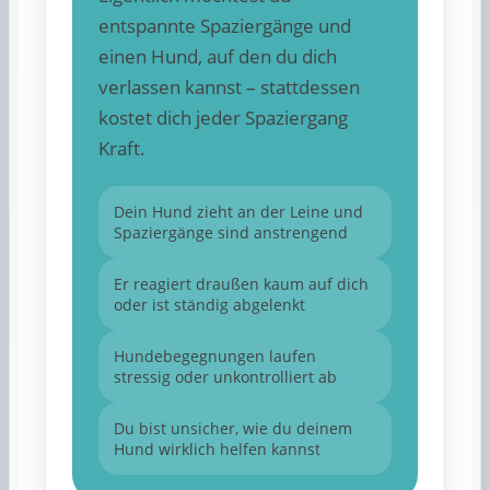
entspannte Spaziergänge und
einen Hund, auf den du dich
verlassen kannst – stattdessen
kostet dich jeder Spaziergang
Kraft.
Dein Hund zieht an der Leine und
Spaziergänge sind anstrengend
Er reagiert draußen kaum auf dich
oder ist ständig abgelenkt
Hundebegegnungen laufen
stressig oder unkontrolliert ab
Du bist unsicher, wie du deinem
Hund wirklich helfen kannst