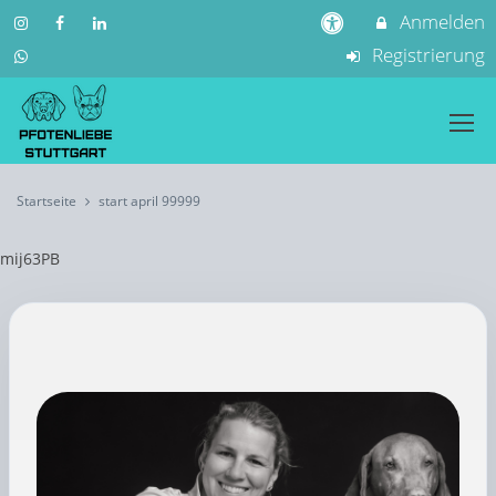
Anmelden
Registrierung
Startseite
start april 99999
mij63PB