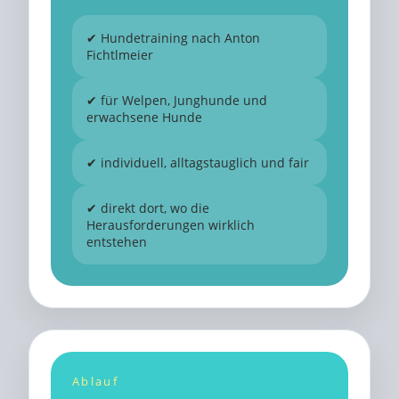
✔ Hundetraining nach Anton
Fichtlmeier
✔ für Welpen, Junghunde und
erwachsene Hunde
✔ individuell, alltagstauglich und fair
✔ direkt dort, wo die
Herausforderungen wirklich
entstehen
Ablauf