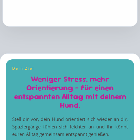
Dein Ziel
Weniger Stress, mehr
Orientierung – für einen
entspannten Alltag mit deinem
Hund.
Stell dir vor, dein Hund orientiert sich wieder an dir,
Spaziergänge fühlen sich leichter an und ihr könnt
euren Alltag gemeinsam entspannt genießen.