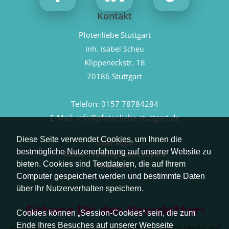
Kontakt
Pfotenliebe Stuttgart
Inh. Isabel Scheu
Klippeneckstr. 18
70186 Stuttgart
Telefon:
0157 78784284
E-Mail:
info@pfotenliebe-stuttgart.de
Diese Seite verwendet Cookies, um Ihnen die
Über mich
bestmögliche Nutzererfahrung auf unserer Website zu
Meine Trainingsphilosophie
bieten. Cookies sind Textdateien, die auf Ihrem
Kontakt
Computer gespeichert werden und bestimmte Daten
über Ihr Nutzerverhalten speichern.
Sichere Dir den Newsletter:
Cookies können „Session-Cookies“ sein, die zum
Ende Ihres Besuches auf unserer Webseite
erhalte sofort aktuelle Tipps rund um das Thema Herbst mit