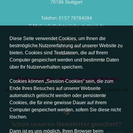
70186 Stuttgart
Telefon:
0157 78784284
E-Mail:
info@pfotenliebe-stuttgart.de
Diese Seite verwendet Cookies, um Ihnen die
Über mich
bestmögliche Nutzererfahrung auf unserer Website zu
Meine Trainingsphilosophie
bieten. Cookies sind Textdateien, die auf Ihrem
Kontakt
Computer gespeichert werden und bestimmte Daten
über Ihr Nutzerverhalten speichern.
Sichere Dir den Newsletter:
Cookies können „Session-Cookies“ sein, die zum
Ende Ihres Besuches auf unserer Webseite
erhalte sofort aktuelle Tipps rund um das Thema Herbst mit
Hund.
automatisch gelöscht werden oder persistente
Cookies, die für eine gewisse Dauer auf ihrem
Computer gespeichert werden, sofern Sie diese nicht
löschen.
Schon unseren Newsletter gesichert?
Dann ist es uns möglich, Ihren Browser beim