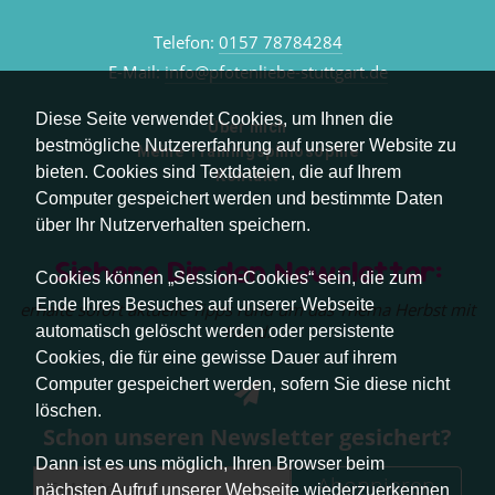
Telefon:
0157 78784284
E-Mail:
info@pfotenliebe-stuttgart.de
Diese Seite verwendet Cookies, um Ihnen die
Über mich
bestmögliche Nutzererfahrung auf unserer Website zu
Meine Trainingsphilosophie
bieten. Cookies sind Textdateien, die auf Ihrem
Kontakt
Computer gespeichert werden und bestimmte Daten
über Ihr Nutzerverhalten speichern.
Sichere Dir den Newsletter:
Cookies können „Session-Cookies“ sein, die zum
Ende Ihres Besuches auf unserer Webseite
erhalte sofort aktuelle Tipps rund um das Thema Herbst mit
Hund.
automatisch gelöscht werden oder persistente
Cookies, die für eine gewisse Dauer auf ihrem
Computer gespeichert werden, sofern Sie diese nicht
löschen.
Schon unseren Newsletter gesichert?
Dann ist es uns möglich, Ihren Browser beim
Abonnieren
nächsten Aufruf unserer Webseite wiederzuerkennen