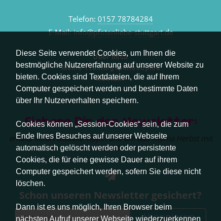
Telefon:
0157 78784284
E-Mail:
info@pfotenliebe-stuttgart.de
Diese Seite verwendet Cookies, um Ihnen die
Über mich
bestmögliche Nutzererfahrung auf unserer Website zu
Meine Trainingsphilosophie
bieten. Cookies sind Textdateien, die auf Ihrem
Kontakt
Computer gespeichert werden und bestimmte Daten
über Ihr Nutzerverhalten speichern.
Sichere Dir den Newsletter:
Cookies können „Session-Cookies“ sein, die zum
Ende Ihres Besuches auf unserer Webseite
erhalte sofort aktuelle Tipps rund um das Thema Herbst mit
Hund.
automatisch gelöscht werden oder persistente
Cookies, die für eine gewisse Dauer auf ihrem
Computer gespeichert werden, sofern Sie diese nicht
löschen.
Schon unseren Newsletter gesichert?
Dann ist es uns möglich, Ihren Browser beim
Abonnieren
nächsten Aufruf unserer Webseite wiederzuerkennen