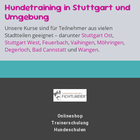
Hundetraining in Stuttgart und
Umgebung
Unsere Kurse sind für Teilnehmer aus vielen
Stadtteilen geeignet – darunter
Stuttgart Ost
,
Stuttgart West
,
Feuerbach
,
Vaihingen
,
Möhringen
,
Degerloch
,
Bad Cannstatt
und
Wangen
.
Onlineshop
Trainerschulung
Hundeschulen