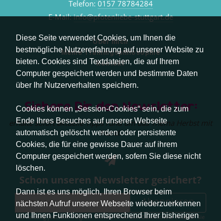
Telefon:
0157 78784284
E-Mail:
info@pfotenliebe-stuttgart.de
Diese Seite verwendet Cookies, um Ihnen die
Über mich
bestmögliche Nutzererfahrung auf unserer Website zu
Meine Trainingsphilosophie
bieten. Cookies sind Textdateien, die auf Ihrem
Kontakt
Computer gespeichert werden und bestimmte Daten
über Ihr Nutzerverhalten speichern.
Sichere Dir den Newsletter:
Cookies können „Session-Cookies“ sein, die zum
Ende Ihres Besuches auf unserer Webseite
erhalte sofort aktuelle Tipps rund um das Thema Herbst mit
Hund.
automatisch gelöscht werden oder persistente
Cookies, die für eine gewisse Dauer auf ihrem
Computer gespeichert werden, sofern Sie diese nicht
löschen.
Schon unseren Newsletter gesichert?
Dann ist es uns möglich, Ihren Browser beim
Abonnieren
nächsten Aufruf unserer Webseite wiederzuerkennen
und Ihnen Funktionen entsprechend Ihrer bisherigen
Abmeldung jederzeit möglich. Weitere Infos zum Datenschutz erhalten Sie