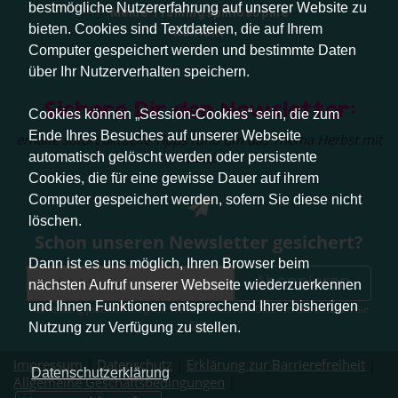
bestmögliche Nutzererfahrung auf unserer Website zu
Meine Trainingsphilosophie
bieten. Cookies sind Textdateien, die auf Ihrem
Kontakt
Computer gespeichert werden und bestimmte Daten
über Ihr Nutzerverhalten speichern.
Sichere Dir den Newsletter:
Cookies können „Session-Cookies“ sein, die zum
Ende Ihres Besuches auf unserer Webseite
erhalte sofort aktuelle Tipps rund um das Thema Herbst mit
Hund.
automatisch gelöscht werden oder persistente
Cookies, die für eine gewisse Dauer auf ihrem
Computer gespeichert werden, sofern Sie diese nicht
löschen.
Schon unseren Newsletter gesichert?
Dann ist es uns möglich, Ihren Browser beim
Abonnieren
nächsten Aufruf unserer Webseite wiederzuerkennen
und Ihnen Funktionen entsprechend Ihrer bisherigen
Abmeldung jederzeit möglich. Weitere Infos zum Datenschutz erhalten Sie
hier
.
Nutzung zur Verfügung zu stellen.
Impressum
|
Datenschutz
|
Erklärung zur Barrierefreiheit
|
Datenschutzerklärung
Allgemeine Geschäftsbedingungen
|