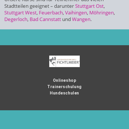
Stadtteilen geeignet – darunter
Stuttgart Ost
,
Stuttgart West
,
Feuerbach
,
Vaihingen
,
Möhringen
,
Degerloch
,
Bad Cannstatt
und
Wangen
.
Onlineshop
Trainerschulung
Hundeschulen