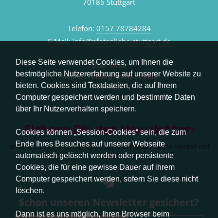
70186 Stuttgart
Telefon:
0157 78784284
E-Mail:
info@pfotenliebe-stuttgart.de
Diese Seite verwendet Cookies, um Ihnen die
Über mich
bestmögliche Nutzererfahrung auf unserer Website zu
Meine Trainingsphilosophie
bieten. Cookies sind Textdateien, die auf Ihrem
Kontakt
Computer gespeichert werden und bestimmte Daten
über Ihr Nutzerverhalten speichern.
Sichere Dir den Newsletter:
Cookies können „Session-Cookies“ sein, die zum
Ende Ihres Besuches auf unserer Webseite
erhalte sofort aktuelle Tipps rund um das Thema Herbst mit
Hund.
automatisch gelöscht werden oder persistente
Cookies, die für eine gewisse Dauer auf ihrem
Computer gespeichert werden, sofern Sie diese nicht
löschen.
Schon unseren Newsletter gesichert?
Dann ist es uns möglich, Ihren Browser beim