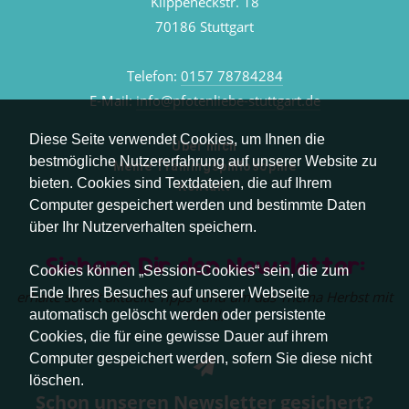
Klippeneckstr. 18
70186 Stuttgart
Telefon:
0157 78784284
E-Mail:
info@pfotenliebe-stuttgart.de
Diese Seite verwendet Cookies, um Ihnen die
Über mich
bestmögliche Nutzererfahrung auf unserer Website zu
Meine Trainingsphilosophie
bieten. Cookies sind Textdateien, die auf Ihrem
Kontakt
Computer gespeichert werden und bestimmte Daten
über Ihr Nutzerverhalten speichern.
Sichere Dir den Newsletter:
Cookies können „Session-Cookies“ sein, die zum
Ende Ihres Besuches auf unserer Webseite
erhalte sofort aktuelle Tipps rund um das Thema Herbst mit
Hund.
automatisch gelöscht werden oder persistente
Cookies, die für eine gewisse Dauer auf ihrem
Computer gespeichert werden, sofern Sie diese nicht
löschen.
Schon unseren Newsletter gesichert?