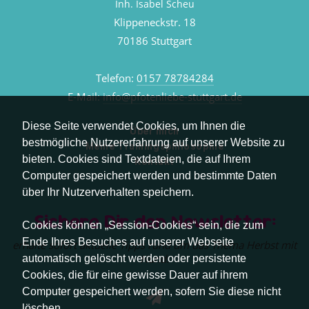
Inh. Isabel Scheu
Klippeneckstr. 18
70186 Stuttgart
Telefon:
0157 78784284
E-Mail:
info@pfotenliebe-stuttgart.de
Diese Seite verwendet Cookies, um Ihnen die
Über mich
bestmögliche Nutzererfahrung auf unserer Website zu
Meine Trainingsphilosophie
bieten. Cookies sind Textdateien, die auf Ihrem
Kontakt
Computer gespeichert werden und bestimmte Daten
über Ihr Nutzerverhalten speichern.
Sichere Dir den Newsletter:
Cookies können „Session-Cookies“ sein, die zum
Ende Ihres Besuches auf unserer Webseite
erhalte sofort aktuelle Tipps rund um das Thema Herbst mit
Hund.
automatisch gelöscht werden oder persistente
Cookies, die für eine gewisse Dauer auf ihrem
Computer gespeichert werden, sofern Sie diese nicht
löschen.