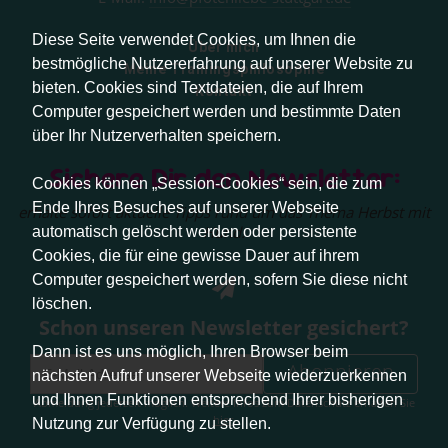
Diese Seite verwendet Cookies, um Ihnen die
Über mich
bestmögliche Nutzererfahrung auf unserer Website zu
Meine Trainingsphilosophie
bieten. Cookies sind Textdateien, die auf Ihrem
Kontakt
Computer gespeichert werden und bestimmte Daten
über Ihr Nutzerverhalten speichern.
Sichere Dir den Newsletter:
Cookies können „Session-Cookies“ sein, die zum
Ende Ihres Besuches auf unserer Webseite
erhalte sofort aktuelle Tipps rund um das Thema Herbst mit
Hund.
automatisch gelöscht werden oder persistente
Cookies, die für eine gewisse Dauer auf ihrem
Computer gespeichert werden, sofern Sie diese nicht
löschen.
Schon unseren Newsletter gesichert?
Dann ist es uns möglich, Ihren Browser beim
Abonnieren
nächsten Aufruf unserer Webseite wiederzuerkennen
und Ihnen Funktionen entsprechend Ihrer bisherigen
Abmeldung jederzeit möglich. Weitere Infos zum Datenschutz erhalten Sie
hier
.
Nutzung zur Verfügung zu stellen.