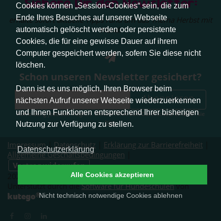
Sichere Dir den Newsletter:
Cookies können „Session-Cookies“ sein, die zum
Ende Ihres Besuches auf unserer Webseite
erhalte sofort aktuelle Tipps rund um das Thema Herbst mit
Hund.
automatisch gelöscht werden oder persistente
Cookies, die für eine gewisse Dauer auf ihrem
Computer gespeichert werden, sofern Sie diese nicht
löschen.
Schon unseren Newsletter gesichert?
Dann ist es uns möglich, Ihren Browser beim
Abonnieren
nächsten Aufruf unserer Webseite wiederzuerkennen
und Ihnen Funktionen entsprechend Ihrer bisherigen
Abmeldung jederzeit möglich. Weitere Infos zum Datenschutz erhalten Sie
hier
.
Nutzung zur Verfügung zu stellen.
Impressum
|
Datenschutz
|
Erklärung zur Barrierefreiheit
|
Datenschutzerklärung
Allgemeine Geschäftsbedingungen
|
Vertrag widerrufen
Alle Cookies akzeptieren
2026 © Pfotenliebe Stuttgart. Alle Rechte vorbehalten.
Unterstützt durch die
Software für Hundeschulen
von
®
kutego
Nicht technisch notwendige Cookies ablehnen
.