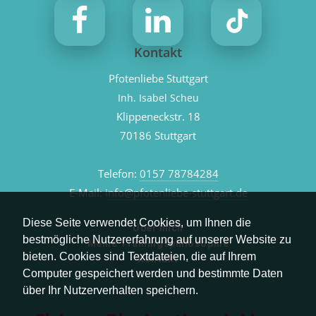
Kontakt
Pfotenliebe Stuttgart
Inh. Isabel Scheu
Klippeneckstr. 18
70186 Stuttgart
Telefon:
0157 78784284
E-Mail:
info@pfotenliebe-stuttgart.de
Diese Seite verwendet Cookies, um Ihnen die
Über mich
bestmögliche Nutzererfahrung auf unserer Website zu
Meine Trainingsphilosophie
bieten. Cookies sind Textdateien, die auf Ihrem
Kontakt
Computer gespeichert werden und bestimmte Daten
über Ihr Nutzerverhalten speichern.