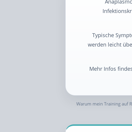
Anaplasmos
Infektionsk
Typische Sympto
werden leicht üb
Mehr Infos finde
Warum mein Training auf Ru