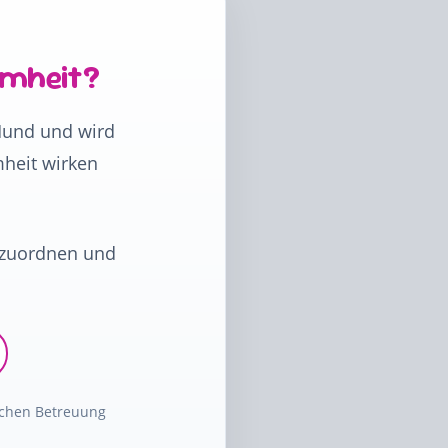
hmheit?
Hund und wird
mheit wirken
inzuordnen und
lichen Betreuung