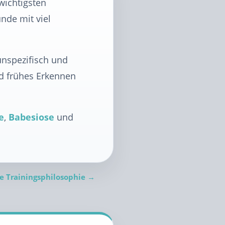
wichtigsten
nde mit viel
unspezifisch und
d frühes Erkennen
e
,
Babesiose
und
e Trainingsphilosophie →