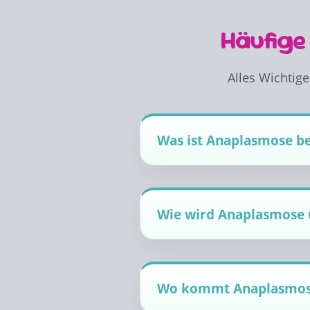
Häufige
Alles Wichtig
Was ist Anaplasmose b
Wie wird Anaplasmose 
Wo kommt Anaplasmos