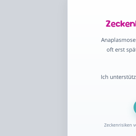
Zecken
Anaplasmose 
oft erst sp
Ich unterstüt
Zeckenrisiken v