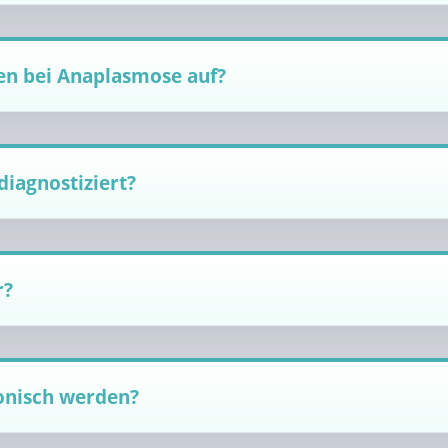
n bei Anaplasmose auf?
iagnostiziert?
r?
onisch werden?