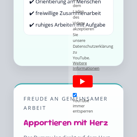
✔️ Orientierung am Menschen
dem
Laden
✔️ freiwillige Zusammenarbeit
des
Videos
✔️ ruhiges Arbeiten mit Aufgabe
akzeptieren
Sie
unsere
Datenschutzerklärung
zu
YouTube.
Weitere
Informationen
FREUDE AN GEMEINSAMER
YouTube
immer
ARBEIT
entsperren
Apportieren mit Herz