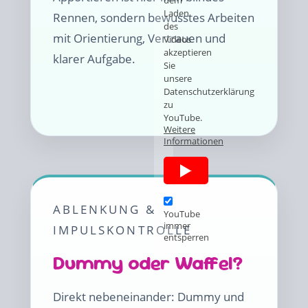
dem
Laden
Rennen, sondern bewusstes Arbeiten
des
mit Orientierung, Vertrauen und
Videos
akzeptieren
klarer Aufgabe.
Sie
unsere
Datenschutzerklärung
zu
YouTube.
Weitere
Informationen
ABLENKUNG &
YouTube
immer
IMPULSKONTROLLE
entsperren
Dummy oder Waffel?
Direkt nebeneinander: Dummy und