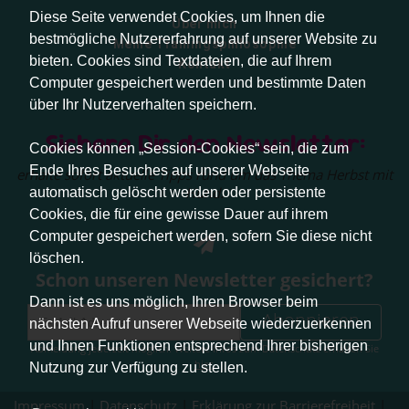
Diese Seite verwendet Cookies, um Ihnen die
Über mich
bestmögliche Nutzererfahrung auf unserer Website zu
Meine Trainingsphilosophie
bieten. Cookies sind Textdateien, die auf Ihrem
Kontakt
Computer gespeichert werden und bestimmte Daten
über Ihr Nutzerverhalten speichern.
Sichere Dir den Newsletter:
Cookies können „Session-Cookies“ sein, die zum
Ende Ihres Besuches auf unserer Webseite
erhalte sofort aktuelle Tipps rund um das Thema Herbst mit
Hund.
automatisch gelöscht werden oder persistente
Cookies, die für eine gewisse Dauer auf ihrem
Computer gespeichert werden, sofern Sie diese nicht
löschen.
Schon unseren Newsletter gesichert?
Dann ist es uns möglich, Ihren Browser beim
Abonnieren
nächsten Aufruf unserer Webseite wiederzuerkennen
und Ihnen Funktionen entsprechend Ihrer bisherigen
Abmeldung jederzeit möglich. Weitere Infos zum Datenschutz erhalten Sie
hier
.
Nutzung zur Verfügung zu stellen.
Impressum
|
Datenschutz
|
Erklärung zur Barrierefreiheit
|