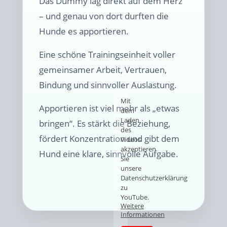
Das Dummy lag direkt auf dem Herz
– und genau von dort durften die
Hunde es apportieren.
Eine schöne Trainingseinheit voller
gemeinsamer Arbeit, Vertrauen,
Bindung und sinnvoller Auslastung.
Mit
Apportieren ist viel mehr als „etwas
dem
Laden
bringen“. Es stärkt die Beziehung,
des
fördert Konzentration und gibt dem
Videos
akzeptieren
Hund eine klare, sinnvolle Aufgabe.
Sie
unsere
Datenschutzerklärung
zu
YouTube.
Weitere
Informationen