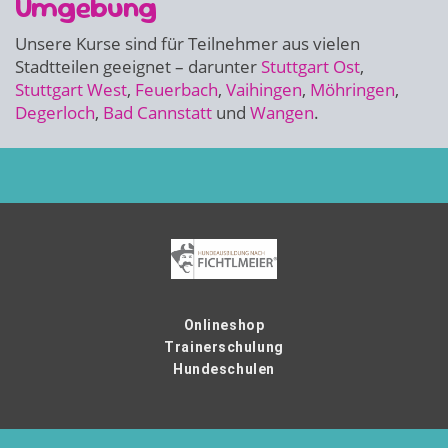
Umgebung
Unsere Kurse sind für Teilnehmer aus vielen
Stadtteilen geeignet – darunter
Stuttgart Ost
,
Stuttgart West
,
Feuerbach
,
Vaihingen
,
Möhringen
,
Degerloch
,
Bad Cannstatt
und
Wangen
.
Onlineshop
Trainerschulung
Hundeschulen