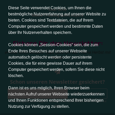
Diese Seite verwendet Cookies, um Ihnen die
Über mich
bestmögliche Nutzererfahrung auf unserer Website zu
Meine Trainingsphilosophie
bieten. Cookies sind Textdateien, die auf Ihrem
Kontakt
Computer gespeichert werden und bestimmte Daten
über Ihr Nutzerverhalten speichern.
Sichere Dir den Newsletter:
Cookies können „Session-Cookies“ sein, die zum
Ende Ihres Besuches auf unserer Webseite
erhalte sofort aktuelle Tipps rund um das Thema Herbst mit
Hund.
automatisch gelöscht werden oder persistente
Cookies, die für eine gewisse Dauer auf ihrem
Computer gespeichert werden, sofern Sie diese nicht
löschen.
Schon unseren Newsletter gesichert?
Dann ist es uns möglich, Ihren Browser beim
Abonnieren
nächsten Aufruf unserer Webseite wiederzuerkennen
und Ihnen Funktionen entsprechend Ihrer bisherigen
Abmeldung jederzeit möglich. Weitere Infos zum Datenschutz erhalten Sie
hier
.
Nutzung zur Verfügung zu stellen.