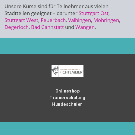
Unsere Kurse sind für Teilnehmer aus vielen
Stadtteilen geeignet – darunter
Stuttgart Ost
,
Stuttgart West
,
Feuerbach
,
Vaihingen
,
Möhringen
,
Degerloch
,
Bad Cannstatt
und
Wangen
.
Onlineshop
Trainerschulung
Hundeschulen