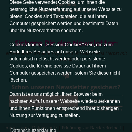
Diese Seite verwendet Cookies, um Ihnen die
Über mich
bestmögliche Nutzererfahrung auf unserer Website zu
Meine Trainingsphilosophie
bieten. Cookies sind Textdateien, die auf Ihrem
Kontakt
Computer gespeichert werden und bestimmte Daten
über Ihr Nutzerverhalten speichern.
Sichere Dir den Newsletter:
Cookies können „Session-Cookies“ sein, die zum
Ende Ihres Besuches auf unserer Webseite
erhalte sofort aktuelle Tipps rund um das Thema Herbst mit
Hund.
automatisch gelöscht werden oder persistente
Cookies, die für eine gewisse Dauer auf ihrem
Computer gespeichert werden, sofern Sie diese nicht
löschen.
Schon unseren Newsletter gesichert?
Dann ist es uns möglich, Ihren Browser beim
Abonnieren
nächsten Aufruf unserer Webseite wiederzuerkennen
und Ihnen Funktionen entsprechend Ihrer bisherigen
Abmeldung jederzeit möglich. Weitere Infos zum Datenschutz erhalten Sie
hier
.
Nutzung zur Verfügung zu stellen.
Impressum
|
Datenschutz
|
Erklärung zur Barrierefreiheit
|
Datenschutzerklärung