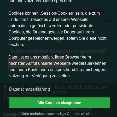
über Ihr Nutzerverhalten speichern.
Sichere Dir den Newsletter:
Cookies können „Session-Cookies“ sein, die zum
Ende Ihres Besuches auf unserer Webseite
erhalte sofort aktuelle Tipps rund um das Thema Herbst mit
Hund.
automatisch gelöscht werden oder persistente
Cookies, die für eine gewisse Dauer auf ihrem
Computer gespeichert werden, sofern Sie diese nicht
löschen.
Schon unseren Newsletter gesichert?
Dann ist es uns möglich, Ihren Browser beim
Abonnieren
nächsten Aufruf unserer Webseite wiederzuerkennen
und Ihnen Funktionen entsprechend Ihrer bisherigen
Abmeldung jederzeit möglich. Weitere Infos zum Datenschutz erhalten Sie
hier
.
Nutzung zur Verfügung zu stellen.
Impressum
|
Datenschutz
|
Erklärung zur Barrierefreiheit
|
Datenschutzerklärung
Allgemeine Geschäftsbedingungen
|
Vertrag widerrufen
Alle Cookies akzeptieren
2026 © Pfotenliebe Stuttgart. Alle Rechte vorbehalten.
Unterstützt durch die
Software für Hundeschulen
von
®
kutego
Nicht technisch notwendige Cookies ablehnen
.