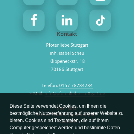
Kontakt
Pfotenliebe Stuttgart
Inh. Isabel Scheu
Klippeneckstr. 18
70186 Stuttgart
Telefon:
0157 78784284
E-Mail:
info@pfotenliebe-stuttgart.de
Diese Seite verwendet Cookies, um Ihnen die
Über mich
bestmögliche Nutzererfahrung auf unserer Website zu
Meine Trainingsphilosophie
bieten. Cookies sind Textdateien, die auf Ihrem
Kontakt
Computer gespeichert werden und bestimmte Daten