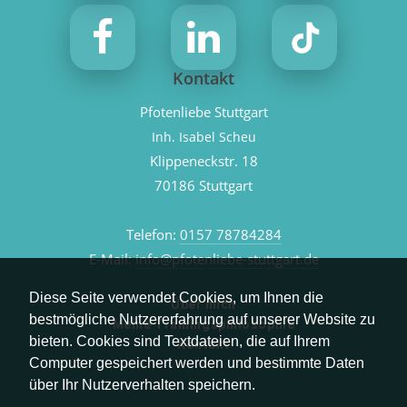
Kontakt
Pfotenliebe Stuttgart
Inh. Isabel Scheu
Klippeneckstr. 18
70186 Stuttgart
Telefon:
0157 78784284
E-Mail:
info@pfotenliebe-stuttgart.de
Diese Seite verwendet Cookies, um Ihnen die
Über mich
bestmögliche Nutzererfahrung auf unserer Website zu
Meine Trainingsphilosophie
bieten. Cookies sind Textdateien, die auf Ihrem
Kontakt
Computer gespeichert werden und bestimmte Daten
über Ihr Nutzerverhalten speichern.