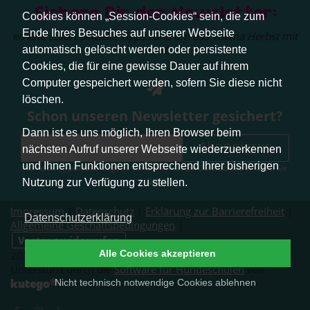
Sichere Dir den Newsletter:
Cookies können „Session-Cookies“ sein, die zum
Ende Ihres Besuches auf unserer Webseite
erhalte sofort aktuelle Tipps rund um das Thema Herbst mit
Hund.
automatisch gelöscht werden oder persistente
Cookies, die für eine gewisse Dauer auf ihrem
Computer gespeichert werden, sofern Sie diese nicht
löschen.
Schon unseren Newsletter gesichert?
Dann ist es uns möglich, Ihren Browser beim
Abonnieren
nächsten Aufruf unserer Webseite wiederzuerkennen
und Ihnen Funktionen entsprechend Ihrer bisherigen
Abmeldung jederzeit möglich. Weitere Infos zum Datenschutz erhalten Sie
hier
.
Nutzung zur Verfügung zu stellen.
Impressum
|
Datenschutz
|
Erklärung zur Barrierefreiheit
|
Datenschutzerklärung
Allgemeine Geschäftsbedingungen
|
Vertrag widerrufen
Alle Cookies akzeptieren
2026 © Pfotenliebe Stuttgart. Alle Rechte vorbehalten.
Unterstützt durch die
Software für Hundeschulen
von
®
kutego
Nicht technisch notwendige Cookies ablehnen
.