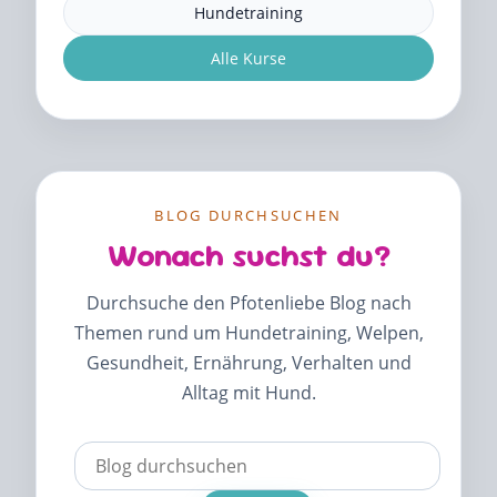
Hundetraining
Alle Kurse
BLOG DURCHSUCHEN
Wonach suchst du?
Durchsuche den Pfotenliebe Blog nach
Themen rund um Hundetraining, Welpen,
Gesundheit, Ernährung, Verhalten und
Alltag mit Hund.
Verwende
die
Pfeile
nach