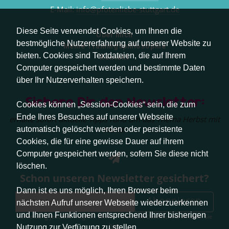
E-Mail:
info@pfotenliebe-stuttgart.de
Diese Seite verwendet Cookies, um Ihnen die
Über mich
bestmögliche Nutzererfahrung auf unserer Website zu
Meine Trainingsphilosophie
bieten. Cookies sind Textdateien, die auf Ihrem
Kontakt
Computer gespeichert werden und bestimmte Daten
über Ihr Nutzerverhalten speichern.
Sichere Dir den Newsletter:
Cookies können „Session-Cookies“ sein, die zum
Ende Ihres Besuches auf unserer Webseite
erhalte sofort aktuelle Tipps rund um das Thema Herbst mit
Hund.
automatisch gelöscht werden oder persistente
Cookies, die für eine gewisse Dauer auf ihrem
Computer gespeichert werden, sofern Sie diese nicht
löschen.
Schon unseren Newsletter gesichert?
Dann ist es uns möglich, Ihren Browser beim
Abonnieren
nächsten Aufruf unserer Webseite wiederzuerkennen
und Ihnen Funktionen entsprechend Ihrer bisherigen
Abmeldung jederzeit möglich. Weitere Infos zum Datenschutz erhalten Sie
hier
.
Nutzung zur Verfügung zu stellen.