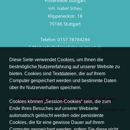
Pfotenliebe Stuttgart
Inh. Isabel Scheu
Klippeneckstr. 18
70186 Stuttgart
Telefon:
0157 78784284
E-Mail:
info@pfotenliebe-stuttgart.de
Diese Seite verwendet Cookies, um Ihnen die
Über mich
bestmögliche Nutzererfahrung auf unserer Website zu
Meine Trainingsphilosophie
bieten. Cookies sind Textdateien, die auf Ihrem
Kontakt
Computer gespeichert werden und bestimmte Daten
über Ihr Nutzerverhalten speichern.
Sichere Dir den Newsletter:
Cookies können „Session-Cookies“ sein, die zum
Ende Ihres Besuches auf unserer Webseite
erhalte sofort aktuelle Tipps rund um das Thema Herbst mit
Hund.
automatisch gelöscht werden oder persistente
Cookies, die für eine gewisse Dauer auf ihrem
Computer gespeichert werden, sofern Sie diese nicht